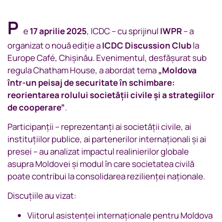
P
e
17 aprilie 2025
, ICDC – cu sprijinul
IWPR
– a
organizat o nouă ediție a
ICDC Discussion Club
la
Europe Café, Chișinău. Evenimentul, desfășurat sub
regula Chatham House, a abordat tema
„Moldova
într-un peisaj de securitate în schimbare:
reorientarea rolului societății civile și a strategiilor
de cooperare”
.
Participanții – reprezentanți ai societății civile, ai
instituțiilor publice, ai partenerilor internaționali și ai
presei – au analizat impactul realinierilor globale
asupra Moldovei și modul în care societatea civilă
poate contribui la consolidarea rezilienței naționale.
Discuțiile au vizat:
Viitorul asistenței internaționale pentru Moldova