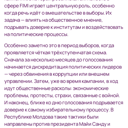
сфере FIMI играет центральную роль, особенно
когда речь идёт о вмешательстве в выборы. Их
задача — влиять на общественное мнение,
подрывать доверие к институтам и воздействовать
на политические процессы.
Особенно заметно это в период выборов, когда
проявляется чёткая трёхступенчатая схема.
Сначала за несколько месяцев до голосования
начинается дискредитация политических лидеров
— через обвинения в коррупции или внешнем
управлении. Затем, уже во время кампании, в ход
идут общественные расколы: экономические
проблемы, протесты, страхи, связанные с войной.
И наконец, ближе ко дню голосования подрывается
доверие к самому избирательному процессу. В
Республике Молдова такие тактики были
направлены против президента Майи Санду и