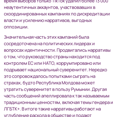
время выборов только TikTok удалил более 13 000
неаутентичных аккаунтов, участвовавших в
скоординированных кампаниях по дискредитации
власти и усилению нарративов, выгодных
оппозиции.
Значительная часть этих кампаний была
сосредоточена на политических лидерах и
вопросах идентичности. Продвигались нарративы
о том, что руководство страны находится под
контролем ЕС или НАТО, коррумпировано или
подрывает национальный суверенитет. Нередко
это сопровождалось попытками сыграть на
страхах, будто Республика Молдова может
утратить суверенитет в пользу Румынии. Другая
часть сообщений апеллировала к так называемым
традиционным ценностям, включая темы гендера и
ЛГБТК+. В итоге такие нарративы работают на
углубление раскола в обществе и подают