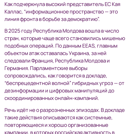
Как подчеркнула высокий представитель ЕС Кая
Каллас, “информационное пространство — это
линия фронта в борьбе за демократию”.
В 2025 году Республика Молдова вошла в число
стран, которые чаще всего становились мишенью
подобных операций. По данным EEAS, главным
объектом атак оставалась Украина, за ней
следовали Франция, Республика Молдова и
Германия. Парламентские выборы
сопровождались, как говорится в докладе,
“беспрецедентной волной” гибридных угроз — от
дезинформации и цифровых манипуляций до
скоординированных онлайн-кампаний.
Речь идёт не о разрозненных эпизодах. В докладе
такие действия описываются как системные,
повторяющиеся и хорошо организованные
кампании, в которых российская активность в