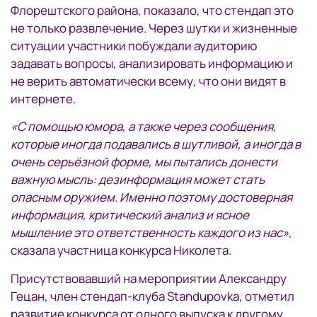
Флорештского района, показало, что стендап это
не только развлечение. Через шутки и жизненные
ситуации участники побуждали аудиторию
задавать вопросы, анализировать информацию и
не верить автоматически всему, что они видят в
интернете.
«С помощью юмора, а также через сообщения,
которые иногда подавались в шутливой, а иногда в
очень серьёзной форме, мы пытались донести
важную мысль: дезинформация может стать
опасным оружием. Именно поэтому достоверная
информация, критический анализ и ясное
мышление это ответственность каждого из нас»
,
сказала участница конкурса Николета.
Присутствовавший на мероприятии Александру
Гецан, член стендап-клуба Standupovka, отметил
развитие конкурса от одного выпуска к другому.