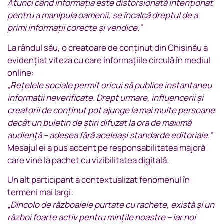
Atunci când informația este distorsionată intenționat
pentru a manipula oamenii, se încalcă dreptul de a
primi informații corecte și veridice.”
La rândul său, o creatoare de conținut din Chișinău a
evidențiat viteza cu care informațiile circulă în mediul
online:
„Rețelele sociale permit oricui să publice instantaneu
informații neverificate. Drept urmare, influencerii și
creatorii de conținut pot ajunge la mai multe persoane
decât un buletin de știri difuzat la ora de maximă
audiență – adesea fără aceleași standarde editoriale.”
Mesajul ei a pus accent pe responsabilitatea majoră
care vine la pachet cu vizibilitatea digitală.
Un alt participant a contextualizat fenomenul în
termeni mai largi:
„Dincolo de războaiele purtate cu rachete, există și un
război foarte activ pentru mințile noastre – iar noi