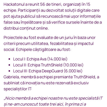
Hackatonul a reunit 56 de tineri, organizați în 15
echipe. Participanții au dezvoltat soluții digitale care
pot ajuta publicul să recunoască mai ușor informațiile
false sau înșelătoare și să verifice sursele înainte de a
distribui conținut online.
Proiectele au fost evaluate de un juriu în baza unor
criterii precum utilitatea, fezabilitatea și impactul
social. Echipele câștigătoare au fost:
Locul I: Echipa Ava (14.000 lei)
Locul II: Echipa TruthShield (10.000 lei)
Locul III: Echipa DeepGuard (6.000 lei)
Gabriela, membră a echipei premiante TruthShield, a
subliniat că inovația nu este rezervată exclusiv
specialiștilor IT:
„Nicio membră a echipei noastre nu este specialistă IT
și ne-am cunoscut toate trei aici, în prima zi a